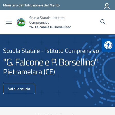
Vai ai contenuti
Vai al menu di navigazione
Vai al footer
Ministero dell'Istruzione e del Merito
Scuola Statale - Istituto
Comprensivo
"G. Falcone e P. Borsellino"
Apr
Scuola Statale - Istituto Comprensivo
"G. Falcone e P. Borsellino"
Pietramelara (CE)
Vai alla scuola