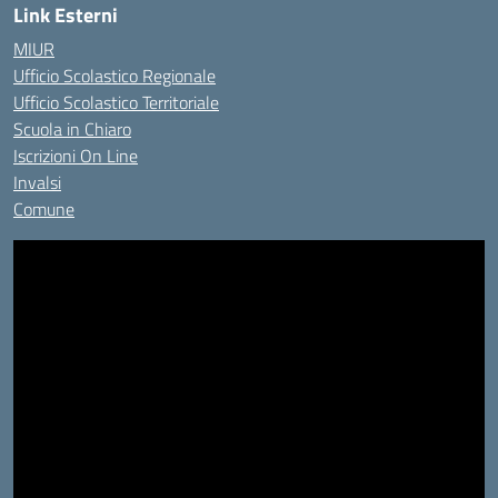
Link Esterni
MIUR
Ufficio Scolastico Regionale
Ufficio Scolastico Territoriale
Scuola in Chiaro
Iscrizioni On Line
Invalsi
Comune