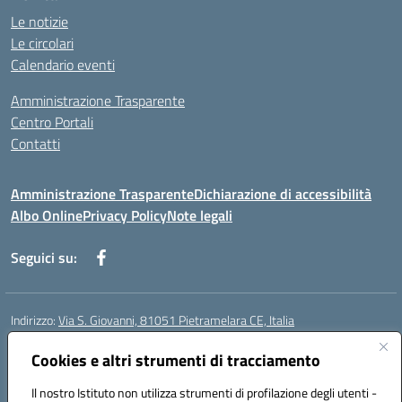
Le notizie
Le circolari
Calendario eventi
Amministrazione Trasparente
Centro Portali
Contatti
Amministrazione Trasparente
Dichiarazione di accessibilità
Albo Online
Privacy Policy
Note legali
Seguici su:
Indirizzo:
Via S. Giovanni, 81051 Pietramelara CE, Italia
Centralino:
0823508169
Email:
CEIC8AB009@istruzione.it
Posta elettronica certificata (PEC):
Cookies e altri strumenti di tracciamento
CEIC8AB009@pec.istruzione.it
Codice fiscale: 80010130617
Il nostro Istituto non utilizza strumenti di profilazione degli utenti -