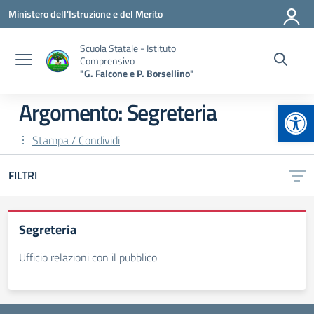
Vai ai contenuti
Vai al menu di navigazione
Vai al footer
Ministero dell'Istruzione e del Merito
Scuola Statale - Istituto
Comprensivo
"G. Falcone e P. Borsellino"
Apr
Argomento: Segreteria
Stampa / Condividi
FILTRI
Segreteria
Ufficio relazioni con il pubblico