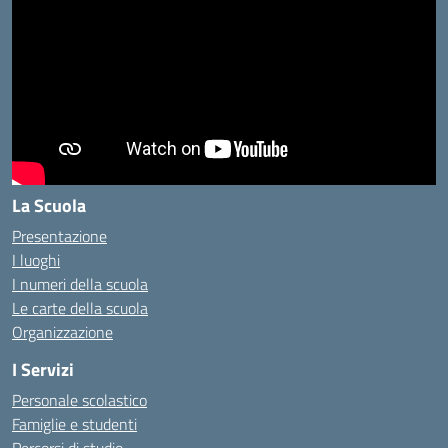
La Scuola
Presentazione
I luoghi
I numeri della scuola
Le carte della scuola
Organizzazione
I Servizi
Personale scolastico
Famiglie e studenti