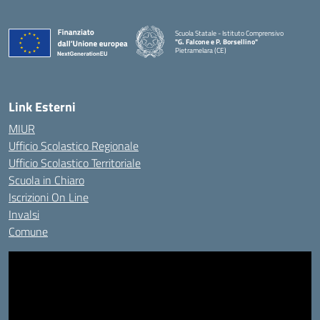
Scuola Statale - Istituto Comprensivo
"G. Falcone e P. Borsellino"
Pietramelara (CE)
— Visita la pagina iniziale della scuola
Link Esterni
MIUR
Ufficio Scolastico Regionale
Ufficio Scolastico Territoriale
Scuola in Chiaro
Iscrizioni On Line
Invalsi
Comune