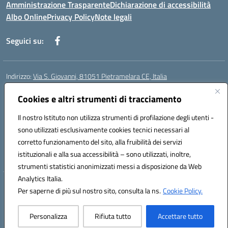
Amministrazione Trasparente
Dichiarazione di accessibilità
Albo Online
Privacy Policy
Note legali
Seguici su:
Indirizzo:
Via S. Giovanni, 81051 Pietramelara CE, Italia
Centralino:
0823508169
Email:
CEIC8AB009@istruzione.it
Posta elettronica certificata (PEC):
Cookies e altri strumenti di tracciamento
CEIC8AB009@pec.istruzione.it
Codice fiscale: 80010130617
Il nostro Istituto non utilizza strumenti di profilazione degli utenti -
Codice meccanografico:
CEIC8AB009
sono utilizzati esclusivamente cookies tecnici necessari al
Codice Indice delle Pubbliche Amministrazioni (IPA): istsc_CEIC8AB009
corretto funzionamento del sito, alla fruibilità dei servizi
Codice unico di fatturazione (CUF): UFZ8KN
istituzionali e alla sua accessibilità – sono utilizzati, inoltre,
strumenti statistici anonimizzati messi a disposizione da Web
Analytics Italia.
Hosting & Powered by 3D Solution S.r.l.
Per saperne di più sul nostro sito, consulta la ns.
Cookie Policy.
Concept & Design by Designers Italia
Personalizza
Rifiuta tutto
Accettare tutto