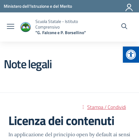
Vai ai contenuti
Vai al menu di navigazione
Vai al footer
Ministero dell'Istruzione e del Merito
Scuola Statale - Istituto
Comprensivo
"G. Falcone e P. Borsellino"
Apr
Note legali
Stampa / Condividi
Licenza dei contenuti
In applicazione del principio open by default ai sensi