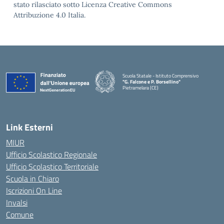
stato rilasciato sotto Licenza Creative Commons
Attribuzione 4.0 Italia.
Scuola Statale - Istituto Comprensivo
"G. Falcone e P. Borsellino"
Pietramelara (CE)
— Visita la pagina iniziale della scuola
Link Esterni
MIUR
Ufficio Scolastico Regionale
Ufficio Scolastico Territoriale
Scuola in Chiaro
Iscrizioni On Line
Invalsi
Comune