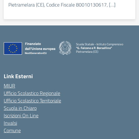
Pietramelara (CE), Codice Fiscale 80010130617, […]
Scuola Statale - Istituto Comprensivo
"G. Falcone e P. Borsellino"
Pietramelara (CE)
— Visita la pagina iniziale della scuola
Link Esterni
MIUR
Ufficio Scolastico Regionale
Ufficio Scolastico Territoriale
Scuola in Chiaro
Iscrizioni On Line
Invalsi
Comune