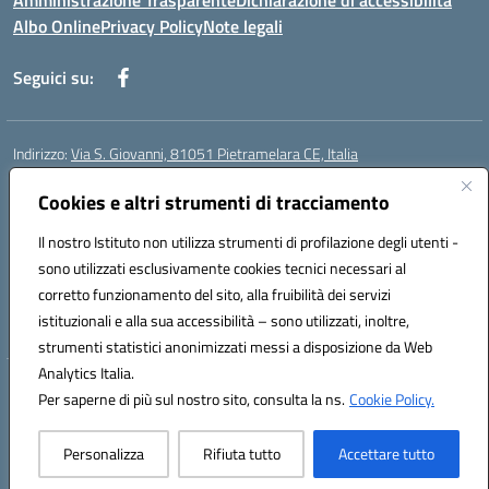
Amministrazione Trasparente
Dichiarazione di accessibilità
Albo Online
Privacy Policy
Note legali
Seguici su:
Indirizzo:
Via S. Giovanni, 81051 Pietramelara CE, Italia
Centralino:
0823508169
Email:
CEIC8AB009@istruzione.it
Posta elettronica certificata (PEC):
Cookies e altri strumenti di tracciamento
CEIC8AB009@pec.istruzione.it
Codice fiscale: 80010130617
Il nostro Istituto non utilizza strumenti di profilazione degli utenti -
Codice meccanografico:
CEIC8AB009
sono utilizzati esclusivamente cookies tecnici necessari al
Codice Indice delle Pubbliche Amministrazioni (IPA): istsc_CEIC8AB009
corretto funzionamento del sito, alla fruibilità dei servizi
Codice unico di fatturazione (CUF): UFZ8KN
istituzionali e alla sua accessibilità – sono utilizzati, inoltre,
strumenti statistici anonimizzati messi a disposizione da Web
Analytics Italia.
Hosting & Powered by 3D Solution S.r.l.
Per saperne di più sul nostro sito, consulta la ns.
Cookie Policy.
Concept & Design by Designers Italia
Personalizza
Rifiuta tutto
Accettare tutto