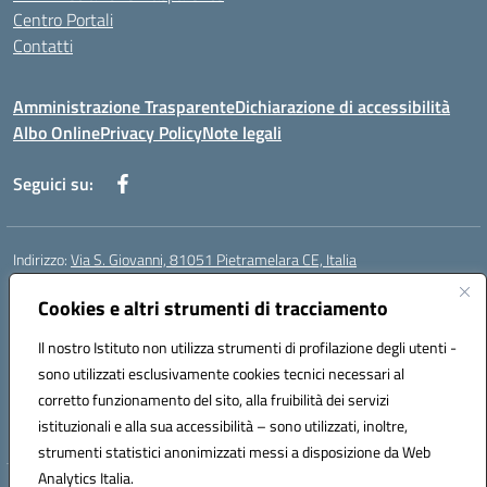
Centro Portali
Contatti
Amministrazione Trasparente
Dichiarazione di accessibilità
Albo Online
Privacy Policy
Note legali
Seguici su:
Indirizzo:
Via S. Giovanni, 81051 Pietramelara CE, Italia
Centralino:
0823508169
Email:
CEIC8AB009@istruzione.it
Posta elettronica certificata (PEC):
Cookies e altri strumenti di tracciamento
CEIC8AB009@pec.istruzione.it
Codice fiscale: 80010130617
Il nostro Istituto non utilizza strumenti di profilazione degli utenti -
Codice meccanografico:
CEIC8AB009
sono utilizzati esclusivamente cookies tecnici necessari al
Codice Indice delle Pubbliche Amministrazioni (IPA): istsc_CEIC8AB009
corretto funzionamento del sito, alla fruibilità dei servizi
Codice unico di fatturazione (CUF): UFZ8KN
istituzionali e alla sua accessibilità – sono utilizzati, inoltre,
strumenti statistici anonimizzati messi a disposizione da Web
Analytics Italia.