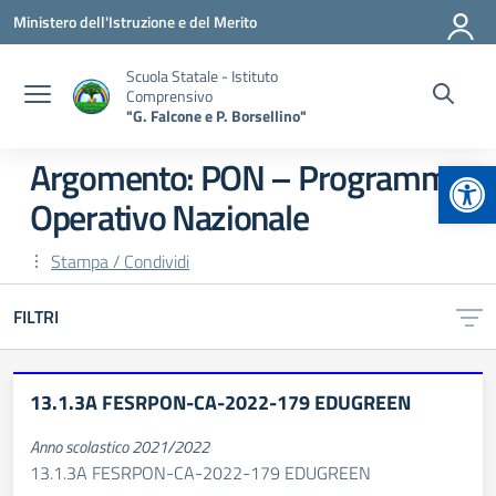
Vai ai contenuti
Vai al menu di navigazione
Vai al footer
Ministero dell'Istruzione e del Merito
Scuola Statale - Istituto
Comprensivo
"G. Falcone e P. Borsellino"
Apr
Argomento: PON – Programma
Operativo Nazionale
Stampa / Condividi
FILTRI
13.1.3A FESRPON-CA-2022-179 EDUGREEN
Anno scolastico 2021/2022
13.1.3A FESRPON-CA-2022-179 EDUGREEN