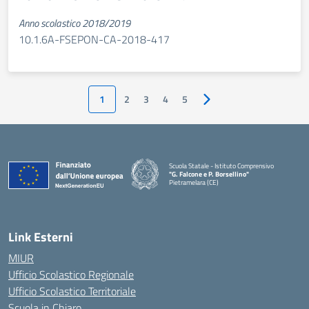
Anno scolastico 2018/2019
10.1.6A-FSEPON-CA-2018-417
1
2
3
4
5
Pagina successiva
Scuola Statale - Istituto Comprensivo
"G. Falcone e P. Borsellino"
Pietramelara (CE)
— Visita la pagina iniziale della scuola
Link Esterni
MIUR
Ufficio Scolastico Regionale
Ufficio Scolastico Territoriale
Scuola in Chiaro