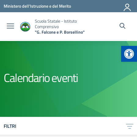
Vai ai contenuti
Vai al menu di navigazione
Vai al footer
Ministero dell'Istruzione e del Merito
Scuola Statale - Istituto
Comprensivo
"G. Falcone e P. Borsellino"
Apr
Calendario eventi
FILTRI