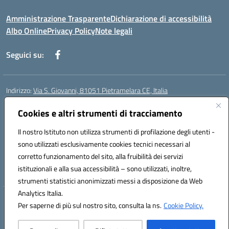
Amministrazione Trasparente
Dichiarazione di accessibilità
Albo Online
Privacy Policy
Note legali
Seguici su:
Indirizzo:
Via S. Giovanni, 81051 Pietramelara CE, Italia
Centralino:
0823508169
Email:
CEIC8AB009@istruzione.it
Posta elettronica certificata (PEC):
Cookies e altri strumenti di tracciamento
CEIC8AB009@pec.istruzione.it
Codice fiscale: 80010130617
Il nostro Istituto non utilizza strumenti di profilazione degli utenti -
Codice meccanografico:
CEIC8AB009
sono utilizzati esclusivamente cookies tecnici necessari al
Codice Indice delle Pubbliche Amministrazioni (IPA): istsc_CEIC8AB009
corretto funzionamento del sito, alla fruibilità dei servizi
Codice unico di fatturazione (CUF): UFZ8KN
istituzionali e alla sua accessibilità – sono utilizzati, inoltre,
strumenti statistici anonimizzati messi a disposizione da Web
Analytics Italia.
Hosting & Powered by 3D Solution S.r.l.
Per saperne di più sul nostro sito, consulta la ns.
Cookie Policy.
Concept & Design by Designers Italia