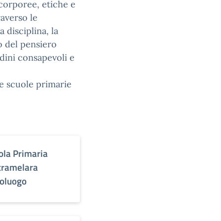
 corporee, etiche e
raverso le
 disciplina, la
o del pensiero
adini consapevoli e
le scuole primarie
ola Primaria
tramelara
oluogo