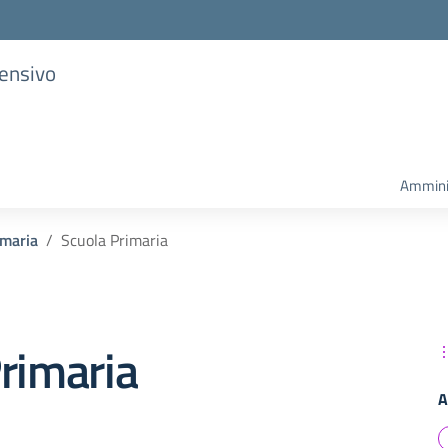
rensivo
Ammini
imaria
Scuola Primaria
rimaria
A