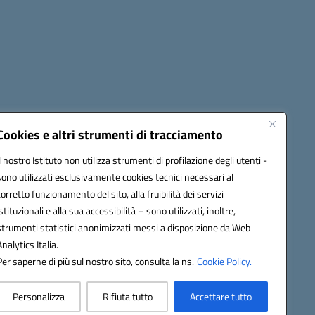
Cookies e altri strumenti di tracciamento
Il nostro Istituto non utilizza strumenti di profilazione degli utenti -
Seguici su:
sono utilizzati esclusivamente cookies tecnici necessari al
corretto funzionamento del sito, alla fruibilità dei servizi
istituzionali e alla sua accessibilità – sono utilizzati, inoltre,
strumenti statistici anonimizzati messi a disposizione da Web
AB009@pec.istruzione.it
Analytics Italia.
Per saperne di più sul nostro sito, consulta la ns.
Cookie Policy.
Personalizza
Rifiuta tutto
Accettare tutto