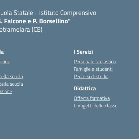
uola Statale - Istituto Comprensivo
. Falcone e P. Borsellino"
etramelara (CE)
Visita la pagina iniziale della scuola
la
I Servizi
zione
Personale scolastico
Famiglie e studenti
della scuola
Percorsi di studio
della scuola
Didattica
azione
Offerta formativa
I progetti delle classi