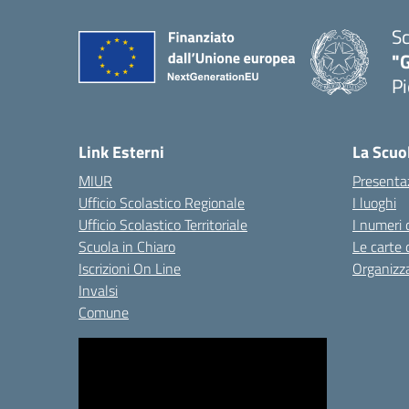
Sc
"G
Pi
— 
Link Esterni
La Scuo
MIUR
Presenta
Ufficio Scolastico Regionale
I luoghi
Ufficio Scolastico Territoriale
I numeri 
Scuola in Chiaro
Le carte 
Iscrizioni On Line
Organizz
Invalsi
Comune