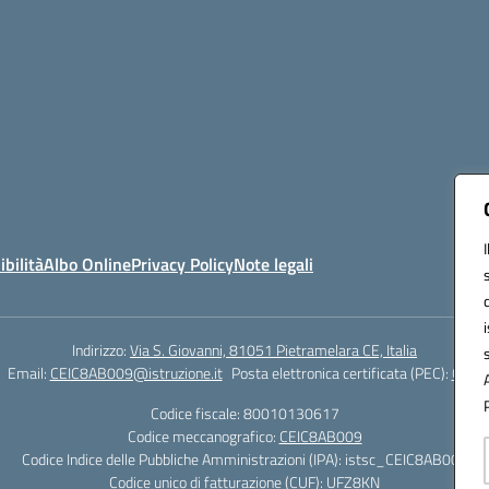
ibilità
Albo Online
Privacy Policy
Note legali
Indirizzo:
Via S. Giovanni, 81051 Pietramelara CE, Italia
Email:
CEIC8AB009@istruzione.it
Posta elettronica certificata (PEC):
CEIC8
Codice fiscale: 80010130617
Codice meccanografico:
CEIC8AB009
Codice Indice delle Pubbliche Amministrazioni (IPA): istsc_CEIC8AB009
Codice unico di fatturazione (CUF): UFZ8KN