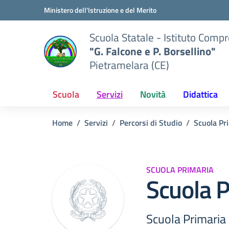
Vai ai contenuti
Vai al menu di navigazione
Vai al footer
Ministero dell'Istruzione e del Merito
Scuola Statale - Istituto Comp
"G. Falcone e P. Borsellino"
Pietramelara (CE)
Scuola
Servizi
Novità
Didattica
Home
Servizi
Percorsi di Studio
Scuola Pr
SCUOLA PRIMARIA
Scuola P
Scuola Primaria