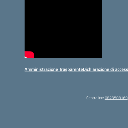
Amministrazione Trasparente
Dichiarazione di access
Centralino:
0823508169