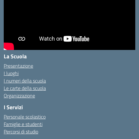
La Scuola
Presentazione
I luoghi
I numeri della scuola
Le carte della scuola
Organizzazione
I Servizi
Personale scolastico
Famiglie e studenti
Percorsi di studio