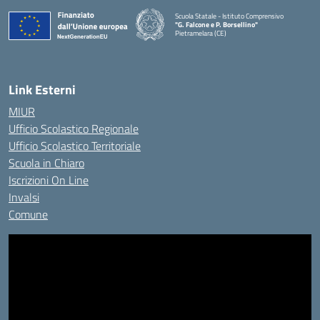
Scuola Statale - Istituto Comprensivo
"G. Falcone e P. Borsellino"
Pietramelara (CE)
— Visita la pagina iniziale della scuola
Link Esterni
MIUR
Ufficio Scolastico Regionale
Ufficio Scolastico Territoriale
Scuola in Chiaro
Iscrizioni On Line
Invalsi
Comune