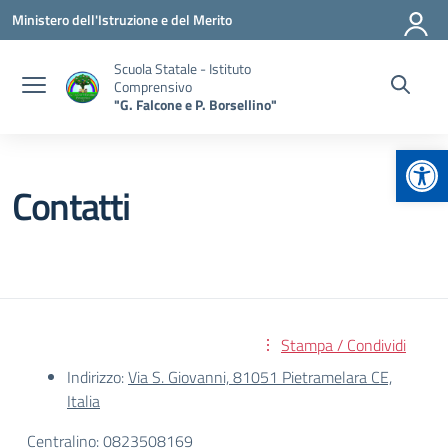
Vai ai contenuti
Vai al menu di navigazione
Vai al footer
Ministero dell'Istruzione e del Merito
Scuola Statale - Istituto
Comprensivo
"G. Falcone e P. Borsellino"
Apr
Contatti
Stampa / Condividi
Indirizzo:
Via S. Giovanni, 81051 Pietramelara CE,
Italia
Centralino:
0823508169