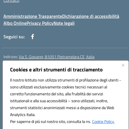
Contatti
Amministrazione Trasparente
Dichiarazione di accessibilità
Albo Online
Privacy Policy
Note legali
Seguici su:
Indirizzo:
Via S. Giovanni, 81051 Pietramelara CE, Italia
Centralino:
0823508169
Email:
CEIC8AB009@istruzione.it
Posta elettronica certificata (PEC):
Cookies e altri strumenti di tracciamento
CEIC8AB009@pec.istruzione.it
Codice fiscale: 80010130617
Il nostro Istituto non utilizza strumenti di profilazione degli utenti -
Codice meccanografico:
CEIC8AB009
sono utilizzati esclusivamente cookies tecnici necessari al
Codice Indice delle Pubbliche Amministrazioni (IPA): istsc_CEIC8AB009
corretto funzionamento del sito, alla fruibilità dei servizi
Codice unico di fatturazione (CUF): UFZ8KN
istituzionali e alla sua accessibilità – sono utilizzati, inoltre,
strumenti statistici anonimizzati messi a disposizione da Web
Analytics Italia.
Hosting & Powered by 3D Solution S.r.l.
Per saperne di più sul nostro sito, consulta la ns.
Cookie Policy.
Concept & Design by Designers Italia