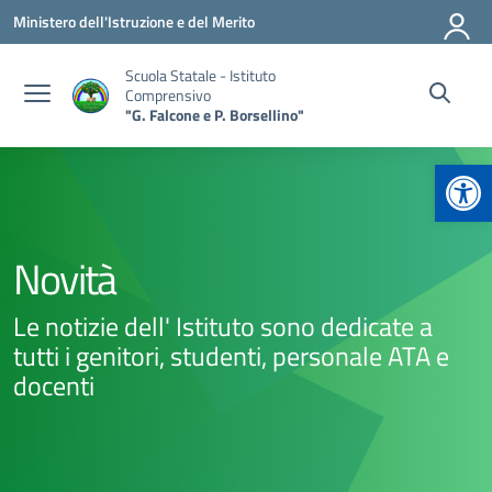
Vai ai contenuti
Vai al menu di navigazione
Vai al footer
Ministero dell'Istruzione e del Merito
Scuola Statale - Istituto
Comprensivo
"G. Falcone e P. Borsellino"
Apr
Novità
Le notizie dell' Istituto sono dedicate a
tutti i genitori, studenti, personale ATA e
docenti