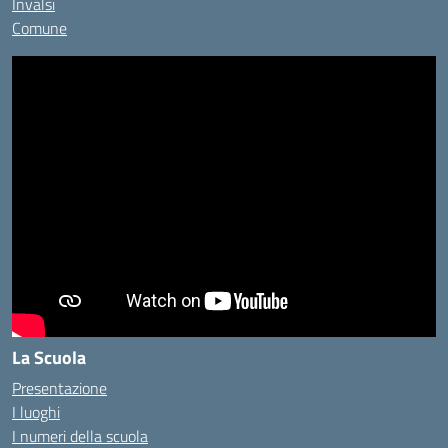
Invalsi
Comune
La Scuola
Presentazione
I luoghi
I numeri della scuola