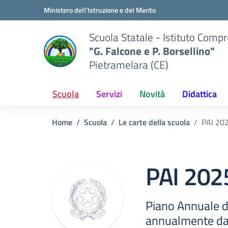
Vai ai contenuti
Vai al menu di navigazione
Vai al footer
Ministero dell'Istruzione e del Merito
Scuola Statale - Istituto Comp
"G. Falcone e P. Borsellino"
Pietramelara (CE)
Scuola
Servizi
Novità
Didattica
Home
Scuola
Le carte della scuola
PAI 20
PAI 202
Piano Annuale de
annualmente dal