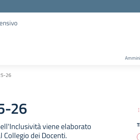
rensivo
Ammini
25-26
5-26
ll'Inclusività viene elaborato
T
 Collegio dei Docenti.