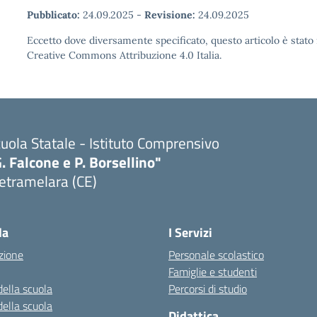
Pubblicato:
24.09.2025
-
Revisione:
24.09.2025
Eccetto dove diversamente specificato, questo articolo è stato 
Creative Commons Attribuzione 4.0 Italia.
uola Statale - Istituto Comprensivo
. Falcone e P. Borsellino"
etramelara (CE)
Visita la pagina iniziale della scuola
la
I Servizi
zione
Personale scolastico
Famiglie e studenti
della scuola
Percorsi di studio
della scuola
Didattica