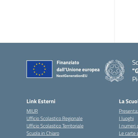
Sc
"G
Pi
— 
Link Esterni
La Scuo
MIUR
Presenta
Ufficio Scolastico Regionale
I luoghi
Ufficio Scolastico Territoriale
I numeri 
Scuola in Chiaro
Le carte 