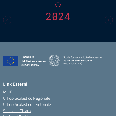
2024
Scuola Statale - Istituto Comprensivo
"G. Falcone e P. Borsellino"
Pietramelara (CE)
— Visita la pagina iniziale della scuola
Link Esterni
MIUR
Ufficio Scolastico Regionale
Ufficio Scolastico Territoriale
Scuola in Chiaro