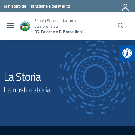
Vai ai contenuti
Vai al menu di navigazione
Vai al footer
Ministero dell'Istruzione e del Merito
Scuola Statale - Istituto
Comprensivo
"G. Falcone e P. Borsellino"
Apr
La Storia
La nostra storia