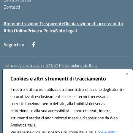
Contatti
Amministrazione Trasparente
Dichiarazione di accessibilità
Albo Online
Privacy Policy
Note legali
Seguici su:
Indirizzo:
Via S. Giovanni, 81051 Pietramelara CE, Italia
Centralino:
0823508169
Email:
CEIC8AB009@istruzione.it
Posta elettronica certificata (PEC):
Cookies e altri strumenti di tracciamento
CEIC8AB009@pec.istruzione.it
Codice fiscale: 80010130617
Il nostro Istituto non utilizza strumenti di profilazione degli utenti -
Codice meccanografico:
CEIC8AB009
sono utilizzati esclusivamente cookies tecnici necessari al
Codice Indice delle Pubbliche Amministrazioni (IPA): istsc_CEIC8AB009
corretto funzionamento del sito, alla fruibilità dei servizi
Codice unico di fatturazione (CUF): UFZ8KN
istituzionali e alla sua accessibilità – sono utilizzati, inoltre,
strumenti statistici anonimizzati messi a disposizione da Web
Analytics Italia.
Hosting & Powered by 3D Solution S.r.l.
Per saperne di più sul nostro sito, consulta la ns.
Cookie Policy.