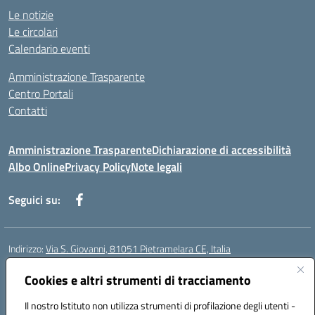
Le notizie
Le circolari
Calendario eventi
Amministrazione Trasparente
Centro Portali
Contatti
Amministrazione Trasparente
Dichiarazione di accessibilità
Albo Online
Privacy Policy
Note legali
Seguici su:
Indirizzo:
Via S. Giovanni, 81051 Pietramelara CE, Italia
Centralino:
0823508169
Email:
CEIC8AB009@istruzione.it
Posta elettronica certificata (PEC):
Cookies e altri strumenti di tracciamento
CEIC8AB009@pec.istruzione.it
Codice fiscale: 80010130617
Il nostro Istituto non utilizza strumenti di profilazione degli utenti -