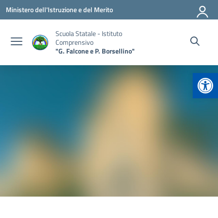
Vai ai contenuti
Vai al menu di navigazione
Vai al footer
Ministero dell'Istruzione e del Merito
Scuola Statale - Istituto
Comprensivo
"G. Falcone e P. Borsellino"
Apr