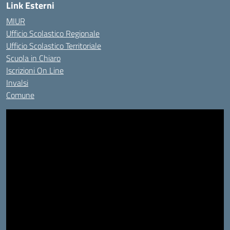
Link Esterni
MIUR
Ufficio Scolastico Regionale
Ufficio Scolastico Territoriale
Scuola in Chiaro
Iscrizioni On Line
Invalsi
Comune