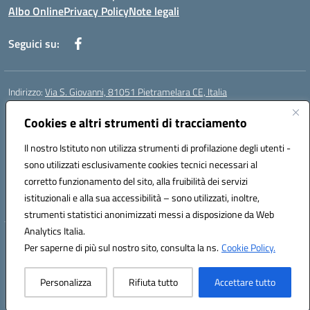
Albo Online
Privacy Policy
Note legali
Seguici su:
Indirizzo:
Via S. Giovanni, 81051 Pietramelara CE, Italia
Centralino:
0823508169
Email:
CEIC8AB009@istruzione.it
Posta elettronica certificata (PEC):
Cookies e altri strumenti di tracciamento
CEIC8AB009@pec.istruzione.it
Codice fiscale: 80010130617
Il nostro Istituto non utilizza strumenti di profilazione degli utenti -
Codice meccanografico:
CEIC8AB009
sono utilizzati esclusivamente cookies tecnici necessari al
Codice Indice delle Pubbliche Amministrazioni (IPA): istsc_CEIC8AB009
corretto funzionamento del sito, alla fruibilità dei servizi
Codice unico di fatturazione (CUF): UFZ8KN
istituzionali e alla sua accessibilità – sono utilizzati, inoltre,
strumenti statistici anonimizzati messi a disposizione da Web
Analytics Italia.
Hosting & Powered by 3D Solution S.r.l.
Per saperne di più sul nostro sito, consulta la ns.
Cookie Policy.
Concept & Design by Designers Italia
Personalizza
Rifiuta tutto
Accettare tutto