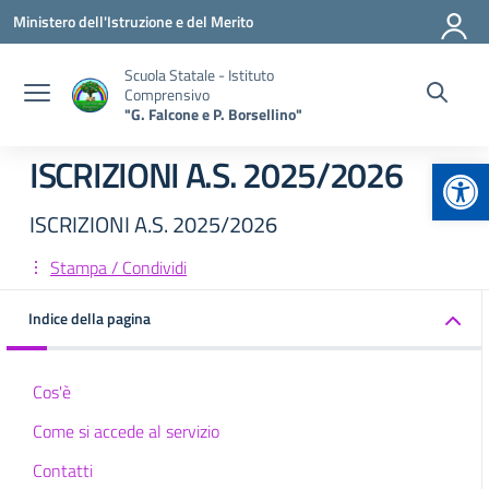
Vai ai contenuti
Vai al menu di navigazione
Vai al footer
Ministero dell'Istruzione e del Merito
Scuola Statale - Istituto
Comprensivo
"G. Falcone e P. Borsellino"
Apr
ISCRIZIONI A.S. 2025/2026
ISCRIZIONI A.S. 2025/2026
Stampa / Condividi
Indice della pagina
Cos'è
Come si accede al servizio
Contatti