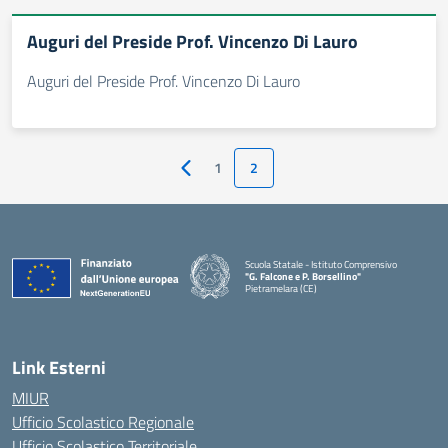
Auguri del Preside Prof. Vincenzo Di Lauro
Auguri del Preside Prof. Vincenzo Di Lauro
1
2
Pagina precedente
Scuola Statale - Istituto Comprensivo
"G. Falcone e P. Borsellino"
Pietramelara (CE)
— Visita la pagina iniziale della scuola
Link Esterni
MIUR
Ufficio Scolastico Regionale
Ufficio Scolastico Territoriale