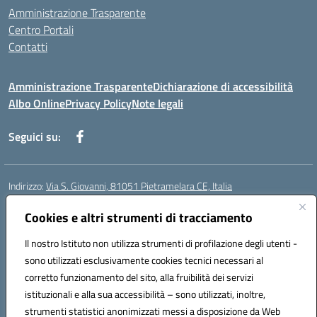
Amministrazione Trasparente
Centro Portali
Contatti
Amministrazione Trasparente
Dichiarazione di accessibilità
Albo Online
Privacy Policy
Note legali
Seguici su:
Indirizzo:
Via S. Giovanni, 81051 Pietramelara CE, Italia
Centralino:
0823508169
Email:
CEIC8AB009@istruzione.it
Posta elettronica certificata (PEC):
Cookies e altri strumenti di tracciamento
CEIC8AB009@pec.istruzione.it
Codice fiscale: 80010130617
Il nostro Istituto non utilizza strumenti di profilazione degli utenti -
Codice meccanografico:
CEIC8AB009
sono utilizzati esclusivamente cookies tecnici necessari al
Codice Indice delle Pubbliche Amministrazioni (IPA): istsc_CEIC8AB009
corretto funzionamento del sito, alla fruibilità dei servizi
Codice unico di fatturazione (CUF): UFZ8KN
istituzionali e alla sua accessibilità – sono utilizzati, inoltre,
strumenti statistici anonimizzati messi a disposizione da Web