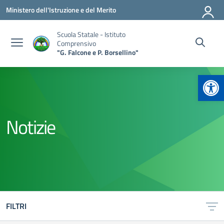
Vai ai contenuti
Vai al menu di navigazione
Vai al footer
Ministero dell'Istruzione e del Merito
Scuola Statale - Istituto
Comprensivo
"G. Falcone e P. Borsellino"
Apr
Notizie
FILTRI