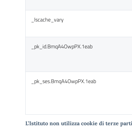
_lscache_vary
_pk_id.BmqA4OwpPX.1eab
_pk_ses.BmqA4OwpPX.1eab
L
’Istituto non utilizza cookie di terze parti