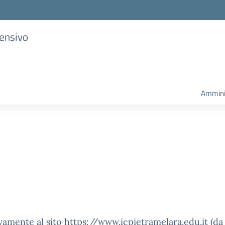
rensivo
Ammini
vamente al sito https://www.icpietramelara.edu.it (da 