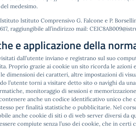
y del medesimo.
Istituto Istituto Comprensivo G. Falcone e P. Borsell
17, raggiungibile all’indirizzo mail: CEIC8AB009@istr
iche e applicazione della norm
i visitati dall’utente inviano e registrano sul suo comp
visita. Proprio grazie ai cookie un sito ricorda le azion
a, le dimensioni dei caratteri, altre impostazioni di vi
utente torni a visitare detto sito o navighi da una pa
rmatiche, monitoraggio di sessioni e memorizzazione d
contenere anche un codice identificativo unico che c
stesso per finalità statistiche o pubblicitarie. Nel cor
ile anche cookie di siti o di web server diversi da que
essere compiute senza l’uso dei cookie, che in certi 