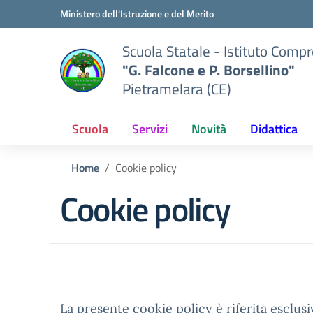
Vai ai contenuti
Vai al menu di navigazione
Vai al footer
Ministero dell'Istruzione e del Merito
Scuola Statale - Istituto Comp
"G. Falcone e P. Borsellino"
Pietramelara (CE)
Scuola
Servizi
Novità
Didattica
Home
Cookie policy
Cookie policy
La presente cookie policy è riferita esclusi