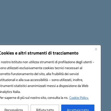
Cookies e altri strumenti di tracciamento
Il nostro Istituto non utilizza strumenti di profilazione degli utenti -
Seguici su:
sono utilizzati esclusivamente cookies tecnici necessari al
corretto funzionamento del sito, alla fruibilità dei servizi
istituzionali e alla sua accessibilità – sono utilizzati, inoltre,
strumenti statistici anonimizzati messi a disposizione da Web
AB009@pec.istruzione.it
Analytics Italia.
Per saperne di più sul nostro sito, consulta la ns.
Cookie Policy.
Personalizza
Rifiuta tutto
Accettare tutto