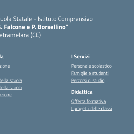
uola Statale - Istituto Comprensivo
. Falcone e P. Borsellino"
etramelara (CE)
Visita la pagina iniziale della scuola
la
I Servizi
zione
Personale scolastico
Famiglie e studenti
della scuola
Percorsi di studio
della scuola
Didattica
azione
Offerta formativa
I progetti delle classi