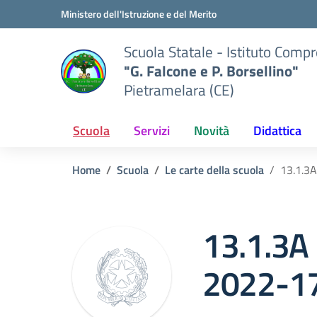
Vai ai contenuti
Vai al menu di navigazione
Vai al footer
Ministero dell'Istruzione e del Merito
Scuola Statale - Istituto Comp
"G. Falcone e P. Borsellino"
Pietramelara (CE)
Scuola
Servizi
Novità
Didattica
Home
Scuola
Le carte della scuola
13.1.3
13.1.3
2022-1