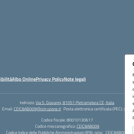
ibilità
Albo Online
Privacy Policy
Note legali
Indirizzo:
Via S. Giovanni, 81051 Pietramelara CE, Italia
Email:
CEIC8AB009@istruzione.it
Posta elettronica certificata (PEC):
CEIC8
Codice fiscale: 80010130617
Codice meccanografico:
CEIC8AB009
Codice Indice delle Pubbliche Amministrazioni (IPA): istsc_CEIC8AB009