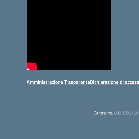
Amministrazione Trasparente
Dichiarazione di access
Centralino:
0823508169