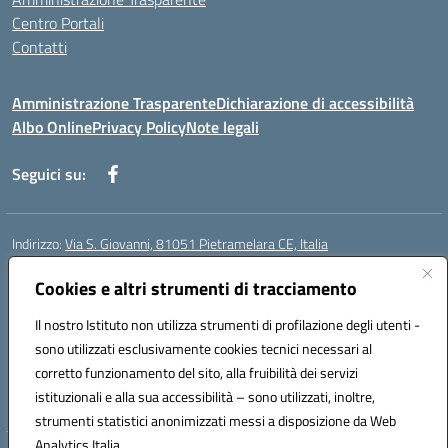
Centro Portali
Contatti
Amministrazione Trasparente
Dichiarazione di accessibilità
Albo Online
Privacy Policy
Note legali
Seguici su:
Indirizzo:
Via S. Giovanni, 81051 Pietramelara CE, Italia
Centralino:
0823508169
Email:
CEIC8AB009@istruzione.it
Posta elettronica certificata (PEC):
Cookies e altri strumenti di tracciamento
CEIC8AB009@pec.istruzione.it
Codice fiscale: 80010130617
Il nostro Istituto non utilizza strumenti di profilazione degli utenti -
Codice meccanografico:
CEIC8AB009
sono utilizzati esclusivamente cookies tecnici necessari al
Codice Indice delle Pubbliche Amministrazioni (IPA): istsc_CEIC8AB009
corretto funzionamento del sito, alla fruibilità dei servizi
Codice unico di fatturazione (CUF): UFZ8KN
istituzionali e alla sua accessibilità – sono utilizzati, inoltre,
strumenti statistici anonimizzati messi a disposizione da Web
Analytics Italia.