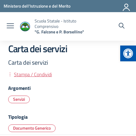
Vai ai contenuti
Vai al menu di navigazione
Vai al footer
Ministero dell'Istruzione e del Merito
Scuola Statale - Istituto
Comprensivo
"G. Falcone e P. Borsellino"
Apr
Carta dei servizi
Carta dei servizi
Stampa / Condividi
Argomenti
Servizi
Tipologia
Documento Generico