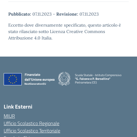
Pubblicato:
07.11.2023
-
Revisione:
07.11.2023
Eccetto dove diversamente specificato, questo articolo è
stato rilasciato sotto Licenza Creative Commons
Attribuzione 4.0 Italia.
Scuola Statale - Istituto Comprensivo
"G. Falcone e P. Borsellino"
Pietramelara (CE)
— Visita la pagina iniziale della scuola
Link Esterni
MIUR
Ufficio Scolastico Regionale
Ufficio Scolastico Territoriale