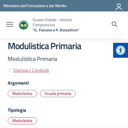
Vai ai contenuti
Vai al menu di navigazione
Vai al footer
Ministero dell'Istruzione e del Merito
Scuola Statale - Istituto
Comprensivo
"G. Falcone e P. Borsellino"
Apr
Modulistica Primaria
Modulistica Primaria
Stampa / Condividi
Argomenti
Modulistica
Scuola primaria
Tipologia
Modulistica