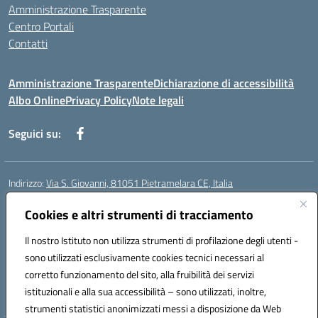
Amministrazione Trasparente
Centro Portali
Contatti
Amministrazione Trasparente
Dichiarazione di accessibilità
Albo Online
Privacy Policy
Note legali
Seguici su:
Indirizzo:
Via S. Giovanni, 81051 Pietramelara CE, Italia
Centralino:
0823508169
Email:
CEIC8AB009@istruzione.it
Posta elettronica certificata (PEC):
Cookies e altri strumenti di tracciamento
CEIC8AB009@pec.istruzione.it
Codice fiscale: 80010130617
Il nostro Istituto non utilizza strumenti di profilazione degli utenti -
Codice meccanografico:
CEIC8AB009
sono utilizzati esclusivamente cookies tecnici necessari al
Codice Indice delle Pubbliche Amministrazioni (IPA): istsc_CEIC8AB009
corretto funzionamento del sito, alla fruibilità dei servizi
Codice unico di fatturazione (CUF): UFZ8KN
istituzionali e alla sua accessibilità – sono utilizzati, inoltre,
strumenti statistici anonimizzati messi a disposizione da Web