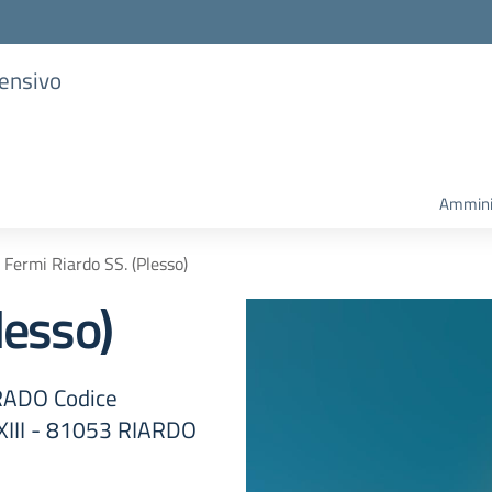
rensivo
Ammini
Fermi Riardo SS. (Plesso)
lesso)
RADO Codice
III - 81053 RIARDO