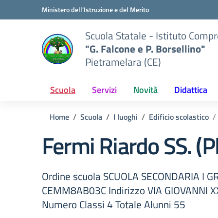
Vai ai contenuti
Vai al menu di navigazione
Vai al footer
Ministero dell'Istruzione e del Merito
Scuola Statale - Istituto Comp
"G. Falcone e P. Borsellino"
Pietramelara (CE)
Scuola
Servizi
Novità
Didattica
Home
Scuola
I luoghi
Edificio scolastico
Fermi Riardo SS. (P
Ordine scuola SCUOLA SECONDARIA I G
CEMM8AB03C Indirizzo VIA GIOVANNI XX
Numero Classi 4 Totale Alunni 55