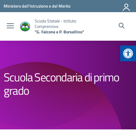
Vai ai contenuti
Vai al menu di navigazione
Vai al footer
Ministero dell'Istruzione e del Merito
Scuola Statale - Istituto
Comprensivo
"G. Falcone e P. Borsellino"
Apr
Scuola Secondaria di primo
grado