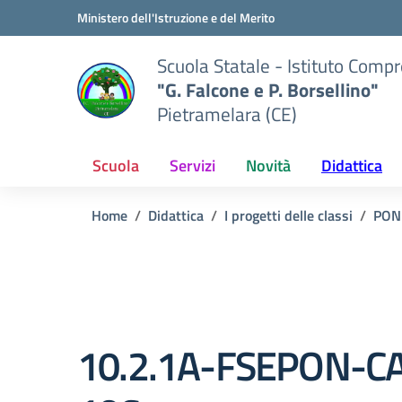
Vai ai contenuti
Vai al menu di navigazione
Vai al footer
Ministero dell'Istruzione e del Merito
Scuola Statale - Istituto Comp
"G. Falcone e P. Borsellino"
Pietramelara (CE)
Scuola
Servizi
Novità
Didattica
Home
Didattica
I progetti delle classi
PON
10.2.1A-FSEPON-C