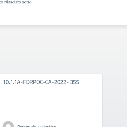
o rilasciato sotto
10.1.1A-FDRPOC-CA-2022- 355
10.
Personale scolastico