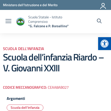
Vai ai contenuti
Vai al menu di navigazione
Vai al footer
Ministero dell'Istruzione e del Merito
Scuola Statale - Istituto
Comprensivo
"G. Falcone e P. Borsellino"
Apr
SCUOLA DELL'INFANZIA
Scuola dell’infanzia Riardo –
V. Giovanni XXIII
CODICE MECCANOGRAFICO:
CEAA8AB027
Argomenti
Scuola dell'infanzia