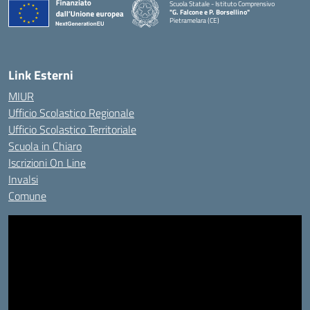
Scuola Statale - Istituto Comprensivo
"G. Falcone e P. Borsellino"
Pietramelara (CE)
— Visita la pagina iniziale della scuola
Link Esterni
MIUR
Ufficio Scolastico Regionale
Ufficio Scolastico Territoriale
Scuola in Chiaro
Iscrizioni On Line
Invalsi
Comune