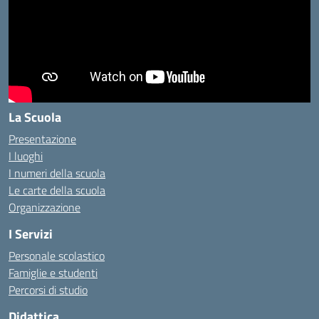
La Scuola
Presentazione
I luoghi
I numeri della scuola
Le carte della scuola
Organizzazione
I Servizi
Personale scolastico
Famiglie e studenti
Percorsi di studio
Didattica