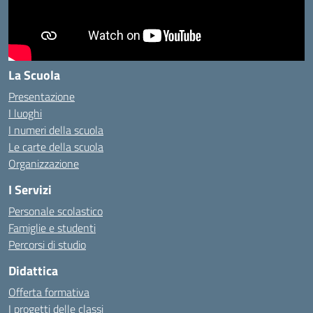
La Scuola
Presentazione
I luoghi
I numeri della scuola
Le carte della scuola
Organizzazione
I Servizi
Personale scolastico
Famiglie e studenti
Percorsi di studio
Didattica
Offerta formativa
I progetti delle classi