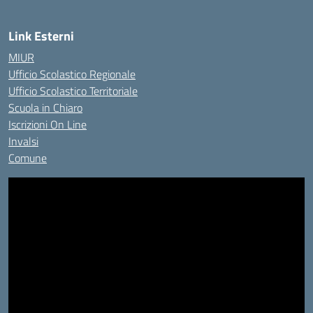
Link Esterni
MIUR
Ufficio Scolastico Regionale
Ufficio Scolastico Territoriale
Scuola in Chiaro
Iscrizioni On Line
Invalsi
Comune