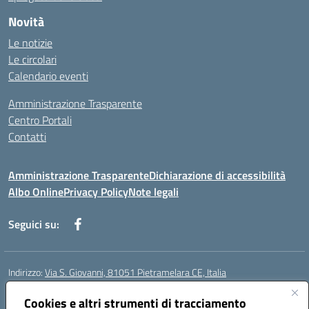
Novità
Le notizie
Le circolari
Calendario eventi
Amministrazione Trasparente
Centro Portali
Contatti
Amministrazione Trasparente
Dichiarazione di accessibilità
Albo Online
Privacy Policy
Note legali
Seguici su:
Indirizzo:
Via S. Giovanni, 81051 Pietramelara CE, Italia
Centralino:
0823508169
Email:
CEIC8AB009@istruzione.it
Posta elettronica certificata (PEC):
Cookies e altri strumenti di tracciamento
CEIC8AB009@pec.istruzione.it