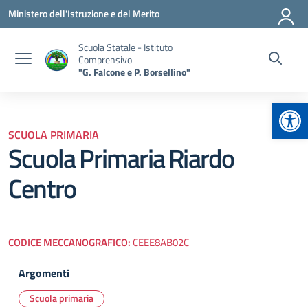
Vai ai contenuti
Vai al menu di navigazione
Vai al footer
Ministero dell'Istruzione e del Merito
Scuola Statale - Istituto
Comprensivo
"G. Falcone e P. Borsellino"
Apr
SCUOLA PRIMARIA
Scuola Primaria Riardo
Centro
CODICE MECCANOGRAFICO:
CEEE8AB02C
Argomenti
Scuola primaria