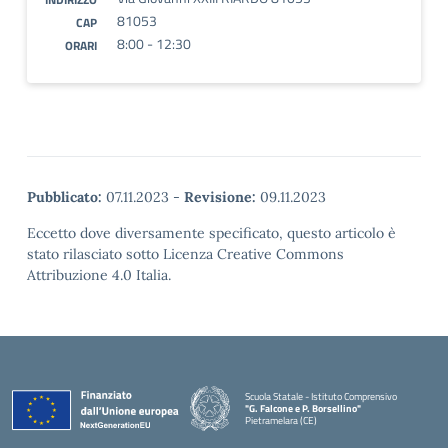
81053
CAP
8:00 - 12:30
ORARI
Pubblicato:
07.11.2023
-
Revisione:
09.11.2023
Eccetto dove diversamente specificato, questo articolo è
stato rilasciato sotto Licenza Creative Commons
Attribuzione 4.0 Italia.
Scuola Statale - Istituto Comprensivo
"G. Falcone e P. Borsellino"
Pietramelara (CE)
— Visita la pagina iniziale della scuola