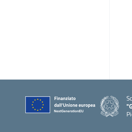
Sc
"G
Pi
— 