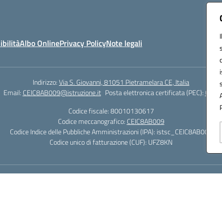
ibilità
Albo Online
Privacy Policy
Note legali
Indirizzo:
Via S. Giovanni, 81051 Pietramelara CE, Italia
Email:
CEIC8AB009@istruzione.it
Posta elettronica certificata (PEC):
CEIC8
Codice fiscale: 80010130617
Codice meccanografico:
CEIC8AB009
Codice Indice delle Pubbliche Amministrazioni (IPA): istsc_CEIC8AB009
Codice unico di fatturazione (CUF): UFZ8KN
Hosting & Powered by 3D Solution S.r.l.
Concept & Design by Designers Italia