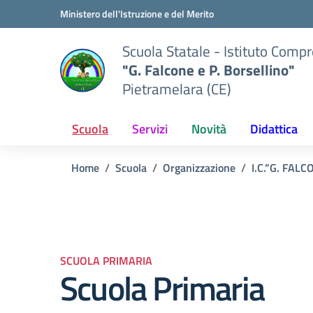
Vai ai contenuti
Vai al menu di navigazione
Vai al footer
Ministero dell'Istruzione e del Merito
Scuola Statale - Istituto Comp
"G. Falcone e P. Borsellino"
Pietramelara (CE)
Scuola
Servizi
Novità
Didattica
Home
Scuola
Organizzazione
I.C.”G. FAL
SCUOLA PRIMARIA
Scuola Primaria