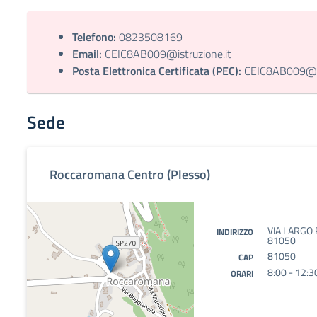
Telefono:
0823508169
Email:
CEIC8AB009@istruzione.it
Posta Elettronica Certificata (PEC):
CEIC8AB009@pec
Sede
Roccaromana Centro (Plesso)
VIA LARGO
INDIRIZZO
81050
81050
CAP
8:00 - 12:3
ORARI