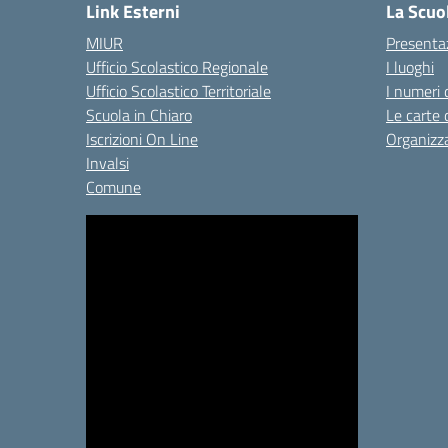
Link Esterni
La Scuo
MIUR
Presenta
Ufficio Scolastico Regionale
I luoghi
Ufficio Scolastico Territoriale
I numeri 
Scuola in Chiaro
Le carte 
Iscrizioni On Line
Organizz
Invalsi
Comune