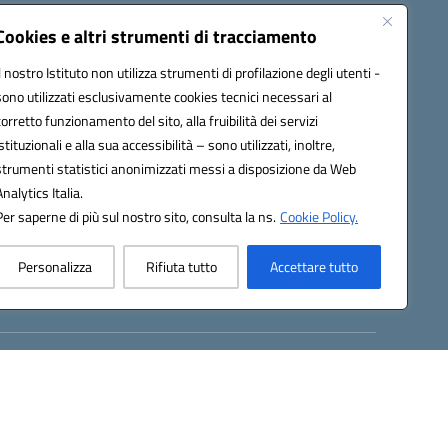
Cookies e altri strumenti di tracciamento
Il nostro Istituto non utilizza strumenti di profilazione degli utenti -
Seguici su:
sono utilizzati esclusivamente cookies tecnici necessari al
corretto funzionamento del sito, alla fruibilità dei servizi
istituzionali e alla sua accessibilità – sono utilizzati, inoltre,
strumenti statistici anonimizzati messi a disposizione da Web
AB009@pec.istruzione.it
Analytics Italia.
Per saperne di più sul nostro sito, consulta la ns.
Cookie Policy.
Personalizza
Rifiuta tutto
Accettare tutto