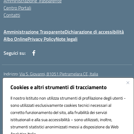
Amministrazione Trasparente
Centro Portali
Contatti
Amministrazione Trasparente
Dichiarazione di accessibilità
Albo Online
Privacy Policy
Note legali
Seguici su:
Indirizzo:
Via S. Giovanni, 81051 Pietramelara CE, Italia
Centralino:
0823508169
Email:
CEIC8AB009@istruzione.it
Posta elettronica certificata (PEC):
Cookies e altri strumenti di tracciamento
CEIC8AB009@pec.istruzione.it
Codice fiscale: 80010130617
Il nostro Istituto non utilizza strumenti di profilazione degli utenti -
Codice meccanografico:
CEIC8AB009
sono utilizzati esclusivamente cookies tecnici necessari al
Codice Indice delle Pubbliche Amministrazioni (IPA): istsc_CEIC8AB009
corretto funzionamento del sito, alla fruibilità dei servizi
Codice unico di fatturazione (CUF): UFZ8KN
istituzionali e alla sua accessibilità – sono utilizzati, inoltre,
strumenti statistici anonimizzati messi a disposizione da Web
Analytics Italia.