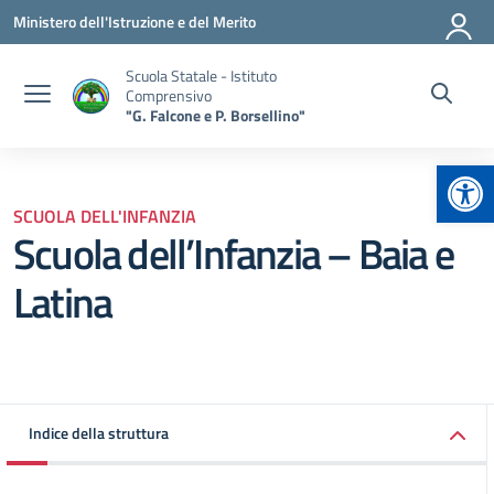
Vai ai contenuti
Vai al menu di navigazione
Vai al footer
Ministero dell'Istruzione e del Merito
Scuola Statale - Istituto
Comprensivo
"G. Falcone e P. Borsellino"
Apr
SCUOLA DELL'INFANZIA
Scuola dell’Infanzia – Baia e
Latina
Indice della struttura