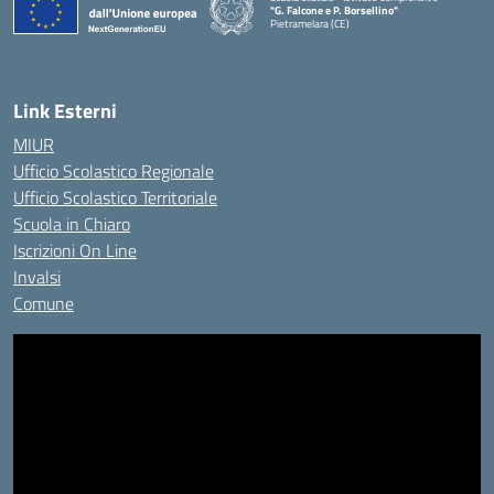
"G. Falcone e P. Borsellino"
Pietramelara (CE)
— Visita la pagina iniziale della scuola
Link Esterni
MIUR
Ufficio Scolastico Regionale
Ufficio Scolastico Territoriale
Scuola in Chiaro
Iscrizioni On Line
Invalsi
Comune