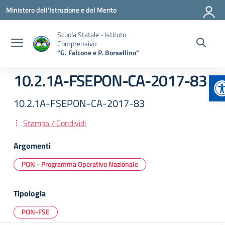
Vai ai contenuti
Vai al menu di navigazione
Vai al footer
Ministero dell'Istruzione e del Merito
Scuola Statale - Istituto
Comprensivo
"G. Falcone e P. Borsellino"
A
10.2.1A-FSEPON-CA-2017-83
10.2.1A-FSEPON-CA-2017-83
Stampa / Condividi
Argomenti
PON - Programma Operativo Nazionale
Tipologia
PON-FSE