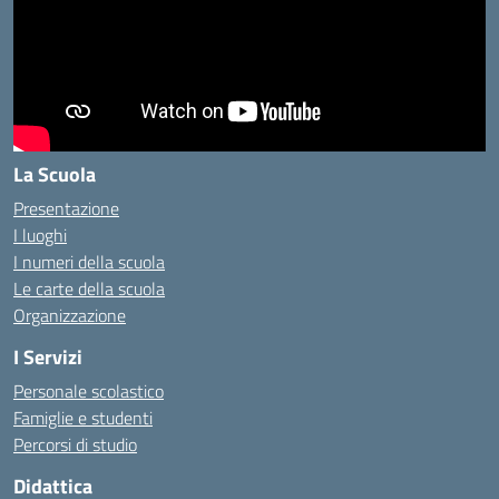
La Scuola
Presentazione
I luoghi
I numeri della scuola
Le carte della scuola
Organizzazione
I Servizi
Personale scolastico
Famiglie e studenti
Percorsi di studio
Didattica