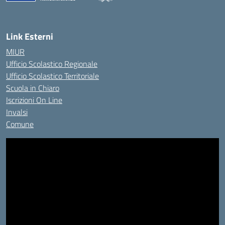
— Visita la pagina iniziale della scuola
Link Esterni
MIUR
Ufficio Scolastico Regionale
Ufficio Scolastico Territoriale
Scuola in Chiaro
Iscrizioni On Line
Invalsi
Comune