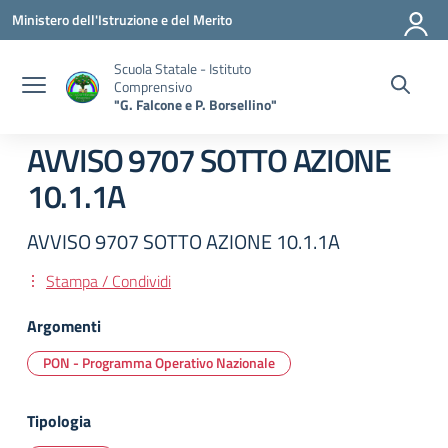
Vai ai contenuti
Vai al menu di navigazione
Vai al footer
Ministero dell'Istruzione e del Merito
Scuola Statale - Istituto
Comprensivo
"G. Falcone e P. Borsellino"
AVVISO 9707 SOTTO AZIONE
10.1.1A
AVVISO 9707 SOTTO AZIONE 10.1.1A
Stampa / Condividi
Argomenti
PON - Programma Operativo Nazionale
Tipologia