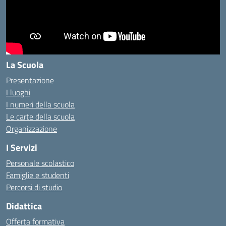
La Scuola
Presentazione
I luoghi
I numeri della scuola
Le carte della scuola
Organizzazione
I Servizi
Personale scolastico
Famiglie e studenti
Percorsi di studio
Didattica
Offerta formativa