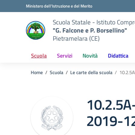
Vai ai contenuti
Vai al menu di navigazione
Vai al footer
Ministero dell'Istruzione e del Merito
Scuola Statale - Istituto Comp
"G. Falcone e P. Borsellino"
Pietramelara (CE)
Scuola
Servizi
Novità
Didattica
Home
Scuola
Le carte della scuola
10.2.5
10.2.5
2019-1