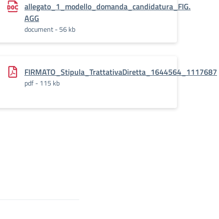
allegato_1_modello_domanda_candidatura_FIG.
AGG
document - 56 kb
FIRMATO_Stipula_TrattativaDiretta_1644564_1117687
pdf - 115 kb