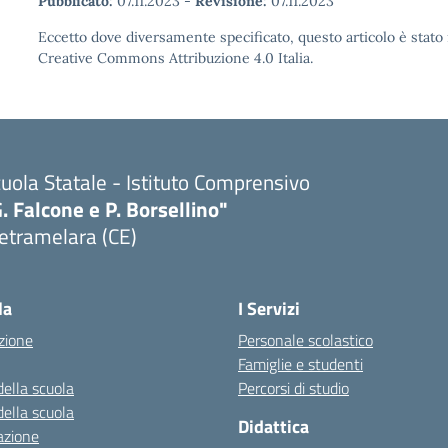
Pubblicato:
07.11.2023
-
Revisione:
07.11.2023
Eccetto dove diversamente specificato, questo articolo è stato 
Creative Commons Attribuzione 4.0 Italia.
uola Statale - Istituto Comprensivo
. Falcone e P. Borsellino"
etramelara (CE)
Visita la pagina iniziale della scuola
la
I Servizi
zione
Personale scolastico
Famiglie e studenti
della scuola
Percorsi di studio
della scuola
Didattica
azione