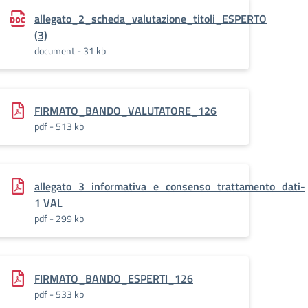
RTI
allegato_2_scheda_valutazione_titoli_ESPERTO
(3)
document - 31 kb
FIRMATO_BANDO_VALUTATORE_126
pdf - 513 kb
allegato_3_informativa_e_consenso_trattamento_dati-
1 VAL
pdf - 299 kb
_dati-
FIRMATO_BANDO_ESPERTI_126
pdf - 533 kb