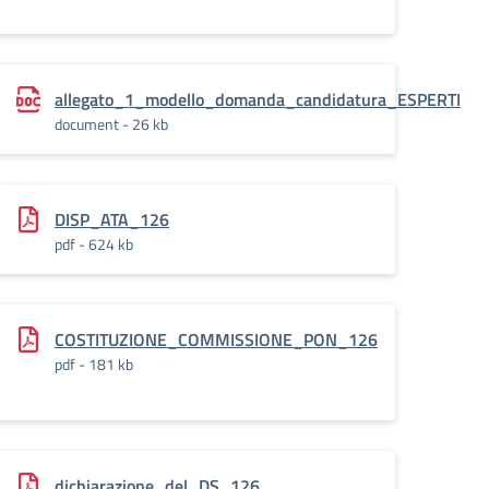
allegato_1_modello_domanda_candidatura_ESPERTI
document - 26 kb
DISP_ATA_126
pdf - 624 kb
_dati-
COSTITUZIONE_COMMISSIONE_PON_126
pdf - 181 kb
dichiarazione_del_DS_126