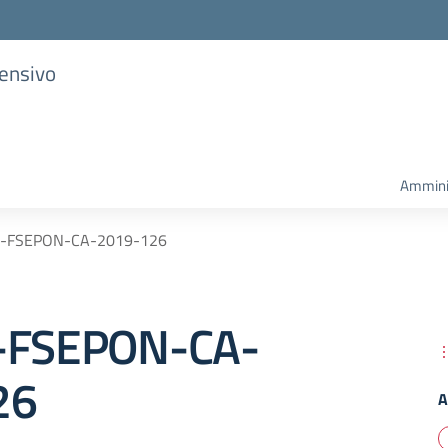
rensivo
Ammini
A-FSEPON-CA-2019-126
A-FSEPON-CA-
26
A